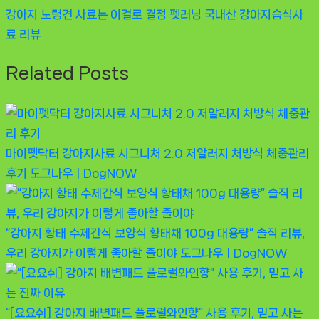
탐
Next
강아지 노령견 사료는 이걸로 결정 펫러닝 국내산 강아지습식사
Post:
료 리뷰
색
Related Posts
마이펫닥터 강아지사료 시그니처 2.0 저알러지 처방식 체중관리
후기
도그나우ㅣDogNOW
“강아지 황태 수제간식 보양식 황태채 100g 대용량” 솔직 리뷰,
우리 강아지가 이렇게 좋아할 줄이야
도그나우ㅣDogNOW
“[요요쉬] 강아지 배변패드 플로럴와인향” 사용 후기, 믿고 사는