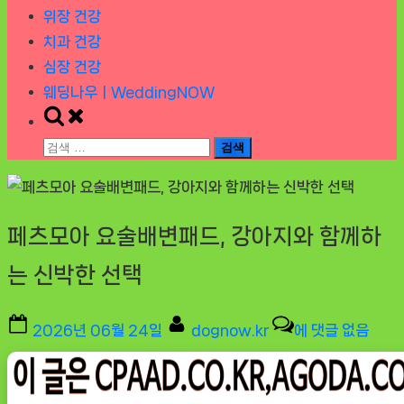
위장 건강
치과 건강
심장 건강
웨딩나우ㅣWeddingNOW
Toggle
search
검
form
색:
페츠모아 요술배변패드, 강아지와 함께하
는 신박한 선택
Posted
By
페
2026년 06월 24일
dognow.kr
에 댓글 없음
on
츠
모
아