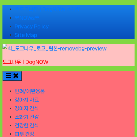
Skip
🌹도그나우ㅣDogNOW 소개🌹
to
🌹NOWs🌹
content
Privacy Policy
Site Map
도그나우ㅣDogNOW
반려/애완용품
강아지 사료
강아지 간식
소화기 건강
건강한 간식
피부 건강