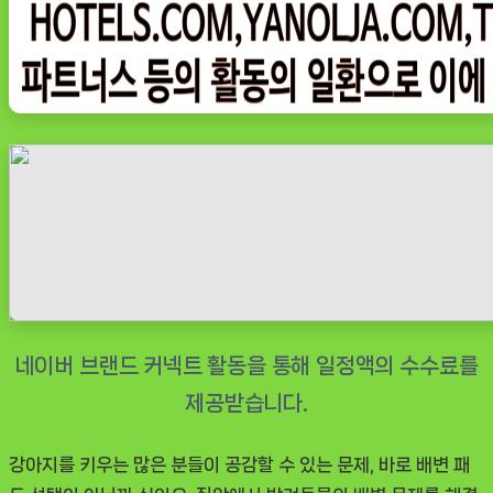
요
술
배
변
패
드,
강
아
지
와
함
께
하
는
신
강아지를 키우는 많은 분들이 공감할 수 있는 문제, 바로 배변 패
박