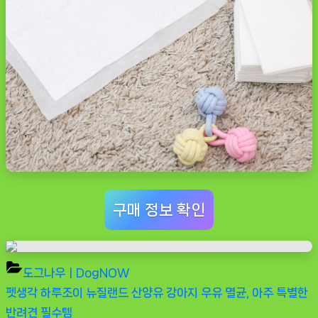
구매 정보 확인
도그나우ㅣDogNOW
Previous
펫생각 하루조이 뉴질랜드 산양유 강아지 우유 멸균, 아주 특별한
글
Post:
반려견 필수템