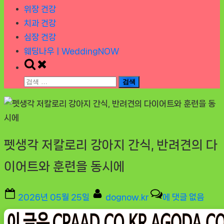
위장 건강
치과 건강
심장 건강
웨딩나우ㅣWeddingNOW
Toggle
search
검
form
색:
펫생각 저칼로리 강아지 간식, 반려견의 다
이어트와 훈련을 동시에
Posted
By
펫
2026년 05월 25일
dognow.kr
에 댓글 없음
on
생
각