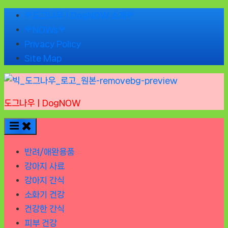
Skip
🌹도그나우ㅣDogNOW 소개🌹
to
🌹NOWs🌹
content
Privacy Policy
Site Map
도그나우ㅣDogNOW
반려/애완용품
강아지 사료
강아지 간식
소화기 건강
건강한 간식
피부 건강