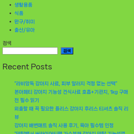
생활용품
식품
완구/취미
출산/유아
검색
검색
Recent Posts
“라비앙독 강아지 사료, 피부 알러지 걱정 없는 선택”
본아페티 강아지 기능성 건식사료 호흡+기관지, 1kg 구매
전 필수 읽기
외출할 때 꼭 필요한 플리스 강아지 후리스 티셔츠 솔직 리
뷰
강아지 배변매트 솔직 사용 후기, 육아 필수템 인정
“덴탈백서 버라이어티팩 가수분해 강아지 덴탈 기능성껌