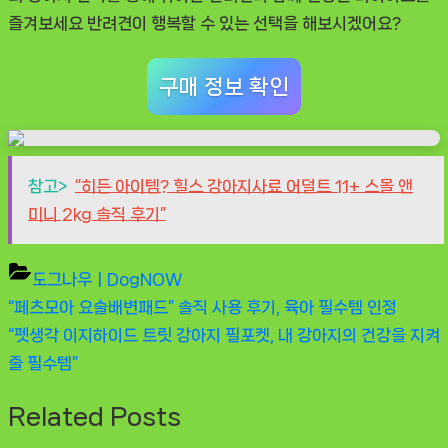
즐겨보세요 반려견이 행복할 수 있는 선택을 해보시겠어요?
구매 정보 확인
참고>
“히든 아이템? 힐스 강아지사료 어덜트 11+ 스몰 앤
미니 2kg 솔직 후기”
도그나우ㅣDogNOW
Previous
“페츠모아 요술배변패드” 솔직 사용 후기, 육아 필수템 인정
글
Post:
Next
“펫생각 이지하이드 트릿 강아지 필포켓, 내 강아지의 건강을 지켜
탐
Post:
줄 필수템”
색
Related Posts