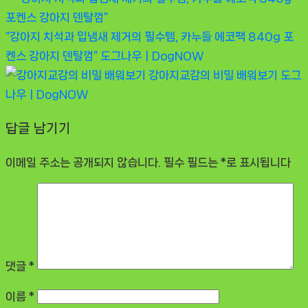
“강아지 치석과 입냄새 제거의 필수템, 카누들 에코팩 840g 포
켄스 강아지 덴탈껌”
도그나우ㅣDogNOW
강아지교감의 비밀 배워보기
도그
나우ㅣDogNOW
답글 남기기
이메일 주소는 공개되지 않습니다.
필수 필드는
*
로 표시됩니다
댓글
*
이름
*