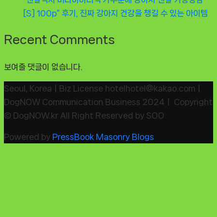
[S] 100p” 후기, 진짜 강아지 건강을 챙길 수 있는 아이템
Recent Comments
보여줄 댓글이 없습니다.
Seoul, KoreaㅣBiz License hotelhotel@kakao.comㅣ
DogNOW Communication Business 2024ㅣ Copyright
© DogNOW.kr All Right Reserved by SOO
Powered by
PressBook Masonry Blogs