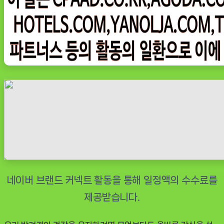
저
칼
로
리
강
아
지
간
식,
반
려
견
의
다
이
어