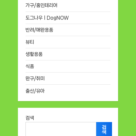
가구/홈인테리어
도그나우ㅣDogNOW
반려/애완용품
뷰티
생활용품
식품
완구/취미
출산/유아
검색
검
색