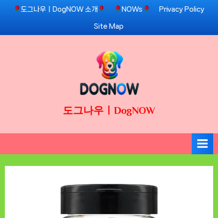
Skip
도그나우ㅣDogNOW 소개
NOWs
Privacy Policy
to
Site Map
content
도그나우ㅣDogNOW