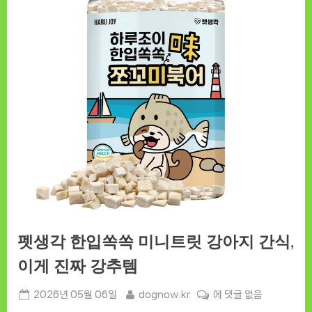
펫생각 한입쏙쏙 미니트릿 강아지 간식,
이게 진짜 강추템
Posted
By
펫
2026년 05월 06일
dognow.kr
에 댓글 없음
on
생