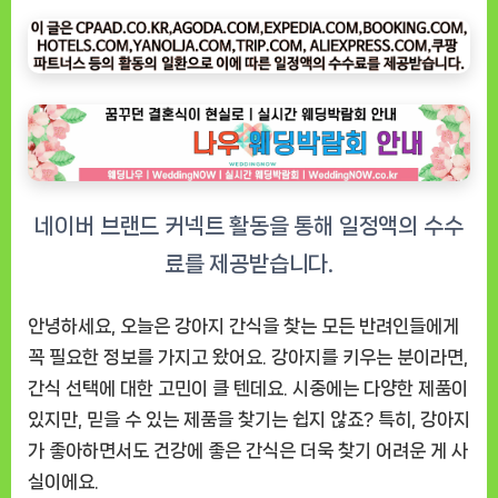
각
한
입
쏙
쏙
미
니
트
릿
강
아
지
안녕하세요, 오늘은 강아지 간식을 찾는 모든 반려인들에게
간
꼭 필요한 정보를 가지고 왔어요. 강아지를 키우는 분이라면,
식,
간식 선택에 대한 고민이 클 텐데요. 시중에는 다양한 제품이
이
있지만, 믿을 수 있는 제품을 찾기는 쉽지 않죠? 특히, 강아지
게
가 좋아하면서도 건강에 좋은 간식은 더욱 찾기 어려운 게 사
진
짜
실이에요.