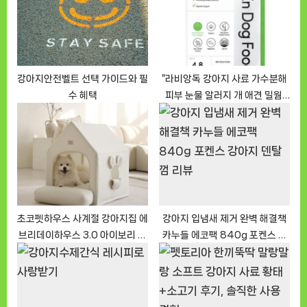
:
s
t
:
강아지안전벨트 선택 가이드와 필
“라비앙독 강아지 사료 가수분해
수 혜택
피부 눈물 알러지 개 애견 밀웜,
4.8kg” 솔직 후기, 여러분도 느껴
보세요
초코펫하우스 사계절 강아지집 에
강아지 입냄새 제거 완벽 해결책
브리데이하우스 3.0 아이보리 구
카누들 에코팩 840g 포켄스 강
매 후기
아지 덴탈껌 리뷰