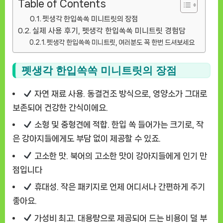
Table of Contents
펫생각 한입쏙쏙 미니트릿의 장점
실제 사용 후기, 펫생각 한입쏙쏙 미니트릿 경험담
펫생각 한입쏙쏙 미니트릿, 여러분도 꼭 한번 드셔보세요
펫생각 한입쏙쏙 미니트릿의 장점
자연 재료 사용.
동결건조 방식으로, 영양소가 그대로
보존되어 건강한 간식이에요.
소형 및 중형견에 적합.
한입 쏙 들어가는 크기로, 작
은 강아지들에게도 부담 없이 제공할 수 있죠.
고소한 맛.
북어의 고소한 맛이 강아지들에게 인기 만
점입니다
휴대성.
작은 패키지로 언제 어디서나 간편하게 주기
좋아요.
가성비 최고.
대용량으로 제공되어 드는 비용이 덜 부