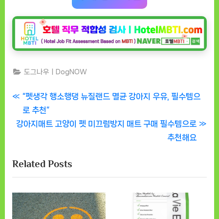
도그나우ㅣDogNOW
글
P
“펫생각 행소행댕 뉴질랜드 멸균 강아지 우유, 필수템으
r
로 추천”
탐
N
e
강아지매트 고양이 펫 미끄럼방지 매트 구매 필수템으로
색
e
v
추천해요
x
i
Related Posts
t
o
P
u
o
s
s
P
t
o