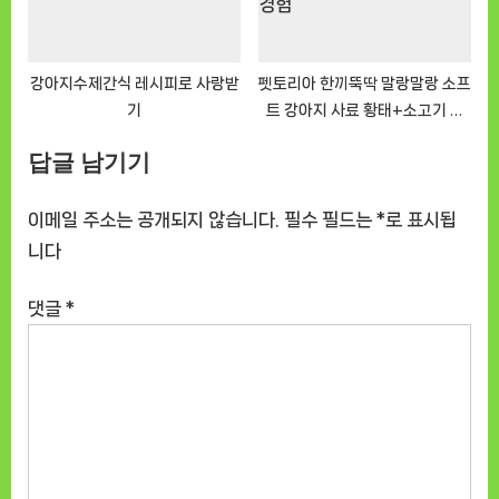
강아지수제간식 레시피로 사랑받
펫토리아 한끼뚝딱 말랑말랑 소프
기
트 강아지 사료 황태+소고기 후
기, 솔직한 사용 경험
답글 남기기
이메일 주소는 공개되지 않습니다.
필수 필드는
*
로 표시됩
니다
댓글
*