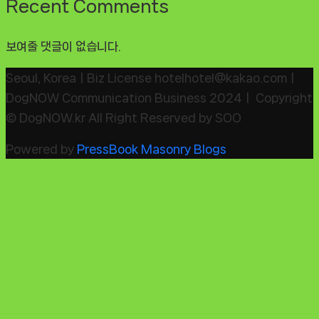
Recent Comments
보여줄 댓글이 없습니다.
Seoul, KoreaㅣBiz License hotelhotel@kakao.comㅣ
DogNOW Communication Business 2024ㅣ Copyright
© DogNOW.kr All Right Reserved by SOO
Powered by
PressBook Masonry Blogs