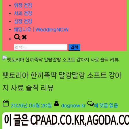
위장 건강
치과 건강
심장 건강
웨딩나우ㅣWeddingNOW
Toggle
search
검
form
색:
펫토리아 한끼뚝딱 말랑말랑 소프트 강아
지 사료 솔직 리뷰
Posted
By
펫
2026년 06월 20일
dognow.kr
에 댓글 없음
on
토
리
아