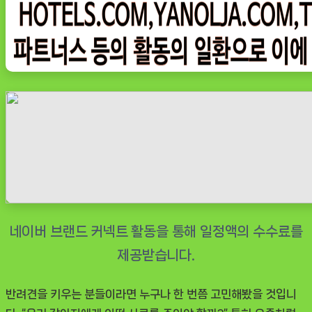
한
끼
뚝
딱
말
랑
말
랑
소
프
트
강
아
지
사
반려견을 키우는 분들이라면 누구나 한 번쯤 고민해봤을 것입니
료