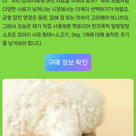
다. “우리 강아지에게 어떤 사료를 주어야 할까?” 특히 요즘처럼
솔
다양한 사료가 넘쳐나는 시장에서는 더욱더 선택하기가 어렵죠.
직
균형 잡힌 영양은 물론, 입에 잘 맞는 맛까지 고려해야 하니까요.
리
그래서 오늘은 제가 직접 사용해본
펫토리아 한끼뚝딱 말랑말랑
뷰
소프트 강아지 사료 황태+소고기, 3kg, 1개
에 대해 솔직한 후기
를 남겨보려 합니다.
구매 정보 확인