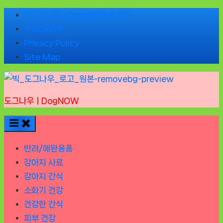
Skip
🌹도그나우ㅣDogNOW 소개🌹
to
🌹NOWs🌹
content
Privacy Policy
Site Map
도그나우ㅣDogNOW
반려/애완용품
강아지 사료
강아지 간식
소화기 건강
건강한 간식
피부 건강