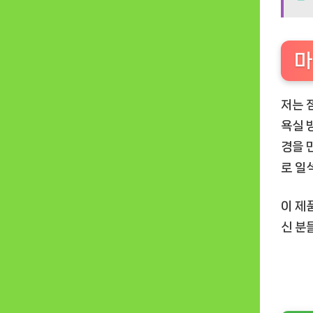
마
저는 
욕실 
경을 
로 일
이 제
신 분