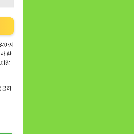
 강아지
사 환
그야말
궁금하