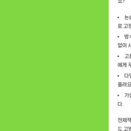
요?
논
로 고
방
없이 
고
에게 
다
울려요
가
다.
전체적
드 고