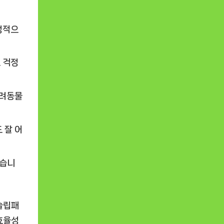
정적으
 걱정
반려동물
 잘 어
있습니
슬립패
효율성