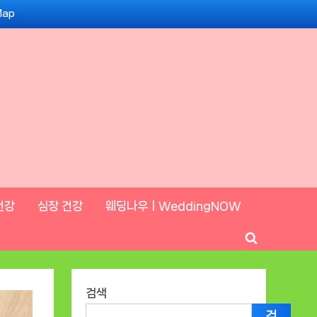
Map
건강
심장 건강
웨딩나우ㅣWeddingNOW
Toggle
search
form
검색
검