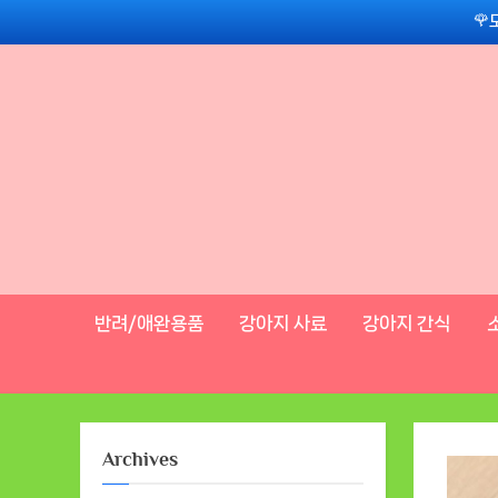
Skip
🌹
to
content
반려/애완용품
강아지 사료
강아지 간식
Archives