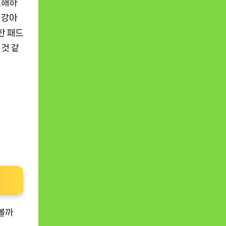
편해하
 강아
한 패드
 것 같
볼까