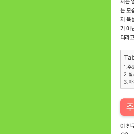
저는 
는 모
지 욕
가 아
더라고
Tab
주
실
마
주
이 친