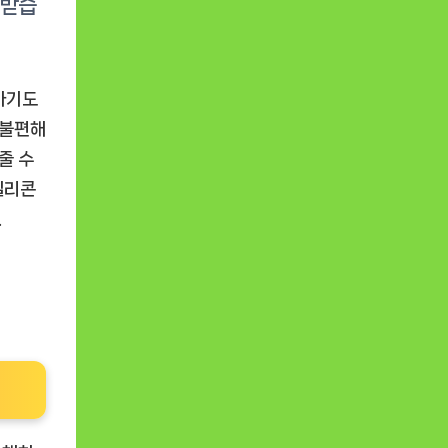
하기도
 불편해
줄 수
실리콘
.