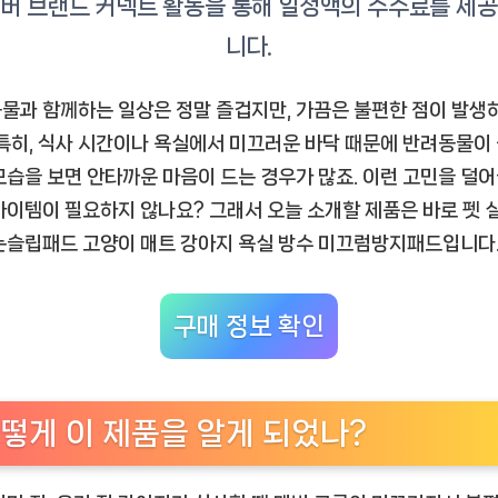
강
아
지
와
물과 함께하는 일상은 정말 즐겁지만, 가끔은 불편한 점이 발생
고
 특히, 식사 시간이나 욕실에서 미끄러운 바닥 때문에 반려동물이
양
모습을 보면 안타까운 마음이 드는 경우가 많죠. 이런 고민을 덜어
이
아이템이 필요하지 않나요? 그래서 오늘 소개할 제품은 바로
펫 
를
논슬립패드 고양이 매트 강아지 욕실 방수 미끄럼방지패드
입니다
위
한
최
구매 정보 확인
적
의
선
택”
떻게 이 제품을 알게 되었나?