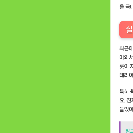
을 극
실
최근에
아와서
릇이 
테리어
특히 
요. 
들었어
참