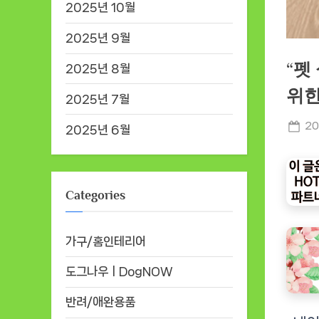
2025년 10월
2025년 9월
“펫
2025년 8월
위한
2025년 7월
Po
20
2025년 6월
on
Categories
가구/홈인테리어
도그나우ㅣDogNOW
반려/애완용품