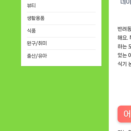
뷰티
생활용품
반려동
식품
해요.
완구/취미
하는 
있는 
출산/유아
식기 
어