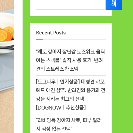
색
Recent Posts
“레토 강아지 장난감 노즈워크 움직
이는 스낵볼” 솔직 사용 후기, 반려
견의 스트레스 해소템
[도그나우ㅣ인기상품] 대형견 샤모
예드 애견 샴푸: 반려견의 윤기와 건
강을 지키는 최고의 선택
[DOGNOWㅣ추천상품]
“라비앙독 강아지 사료, 피부 알러
지 걱정 없는 선택”