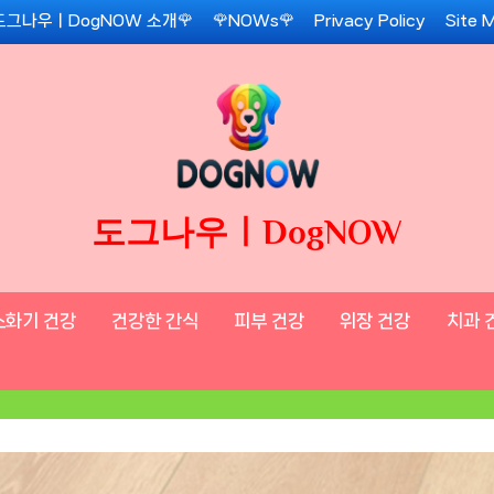
도그나우ㅣDogNOW 소개🌹
🌹NOWs🌹
Privacy Policy
Site 
도그나우ㅣDogNOW
소화기 건강
건강한 간식
피부 건강
위장 건강
치과 