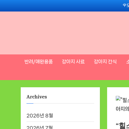
Skip
🌹
to
content
반려/애완용품
강아지 사료
강아지 간식
Archives
2026년 8월
“힐
2026년 7월