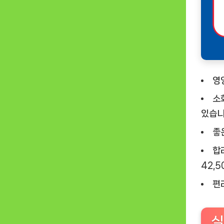
영
소
있습니
좋은
합
42,
편
실