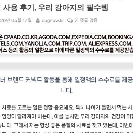
 사용 후기, 우리 강아지의 필수템
sted
By
“힐
26년 05월 17일
dognow.kr
에 댓글 없음
스
강
아
지
사
료
어
덜
트
11+
스
 사료를 고르는 일은 정말 중요해요. 특히 나이가 들면서 먹는 
몰
 영양이 달라져야 하는데, 이를 놓치면 우리 강아지의 건강이 
앤
습니다. 그래서 저는 항상 좋은 품질의 사료를 찾고 있는데, 이번
미