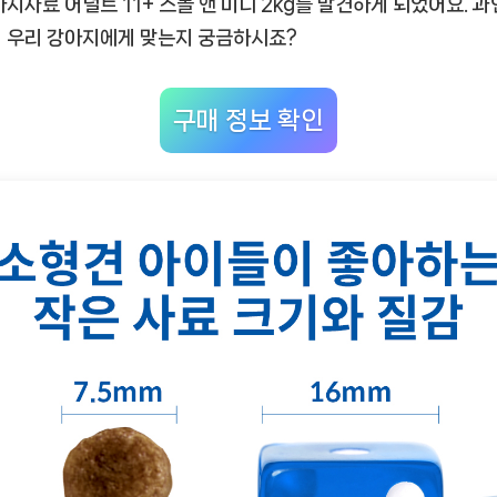
아지사료 어덜트 11+ 스몰 앤 미니 2kg
를 발견하게 되었어요. 과
니
 우리 강아지에게 맞는지 궁금하시죠?
2kg”
솔
직
구매 정보 확인
사
용
후
기,
우
리
강
아
지
의
필
수
템