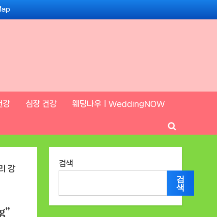
Map
건강
심장 건강
웨딩나우ㅣWeddingNOW
Toggle
search
form
검색
검
색
g”