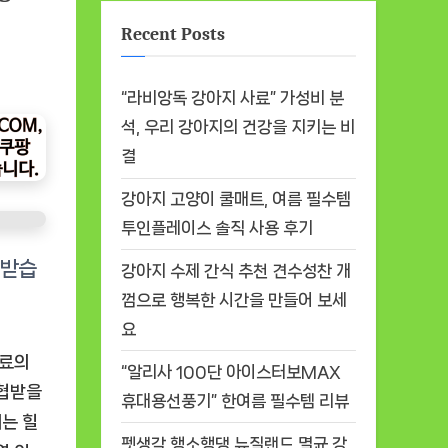
Recent Posts
“라비앙독 강아지 사료” 가성비 분
석, 우리 강아지의 건강을 지키는 비
결
강아지 고양이 쿨매트, 여름 필수템
투인플레이스 솔직 사용 후기
강아지 수제 간식 추천 견수성찬 개
껌으로 행복한 시간을 만들어 보세
요
사료의
“알리사 100단 아이스터보MAX
위협받을
휴대용선풍기” 한여름 필수템 리뷰
에는
힐
펫생각 행소행댕 뉴질랜드 멸균 강