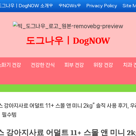
도그나우ㅣDogNOW 소개🌹
🌹NOWs🌹
Privacy Policy
Site 
도그나우ㅣDogNOW
소화기 건강
건강한 간식
피부 건강
위장 건강
치과 
스 강아지사료 어덜트 11+ 스몰 앤 미니 2k