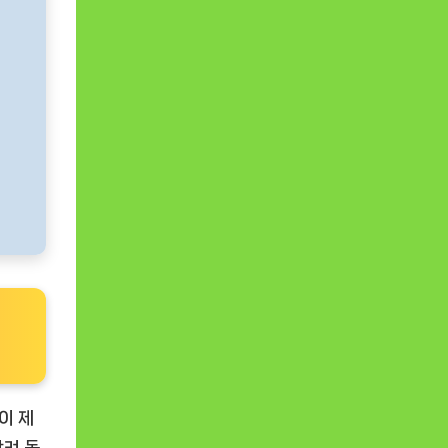
니
이 제
반려 동