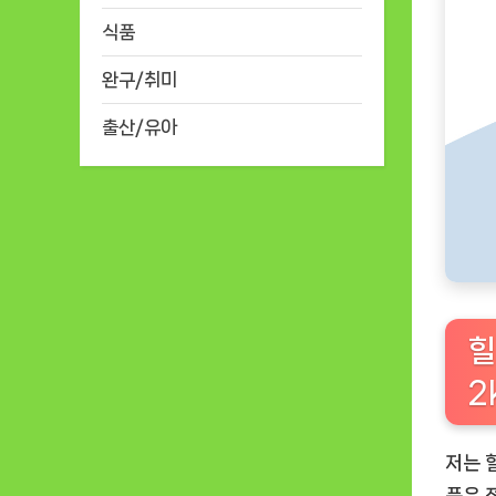
식품
완구/취미
출산/유아
힐
2
저는 
품은 