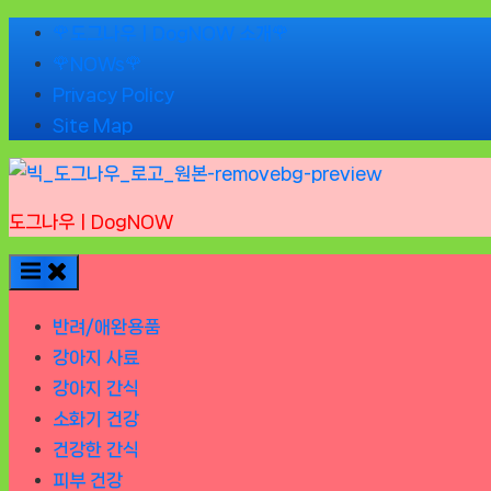
Skip
🌹도그나우ㅣDogNOW 소개🌹
to
🌹NOWs🌹
content
Privacy Policy
Site Map
도그나우ㅣDogNOW
반려/애완용품
강아지 사료
강아지 간식
소화기 건강
건강한 간식
피부 건강