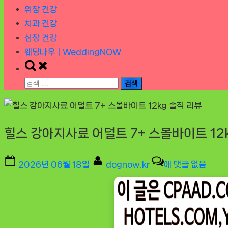
위장 건강
치과 건강
심장 건강
웨딩나우ㅣWeddingNOW
Toggle
search
검
form
색:
힐스 강아지사료 어덜트 7+ 스몰바이트 12
Posted
By
힐
2026년 06월 18일
dognow.kr
에 댓글 없음
on
스
강
아
지