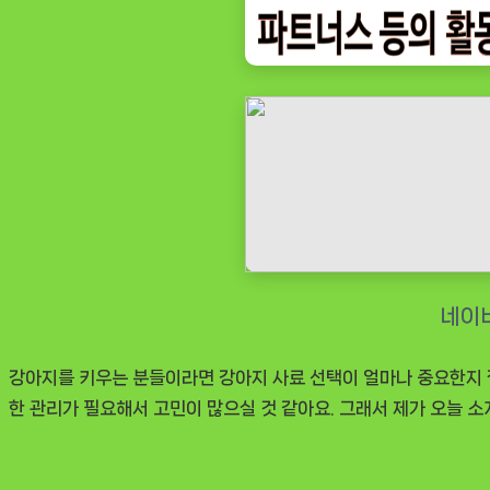
사
료
어
덜
트
7+
스
몰
바
이
트
12kg
강아지를 키우는 분들이라면 강아지 사료 선택이 얼마나 중요한지 잘
솔
한 관리가 필요해서 고민이 많으실 것 같아요. 그래서 제가 오늘 
직
리
뷰