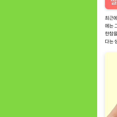
실
최근에
에는 
한참을
다는 