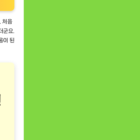
. 처음
더군요.
움이 된