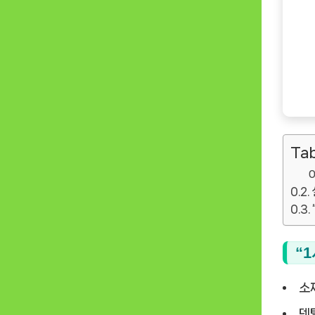
Tab
“
소
덴