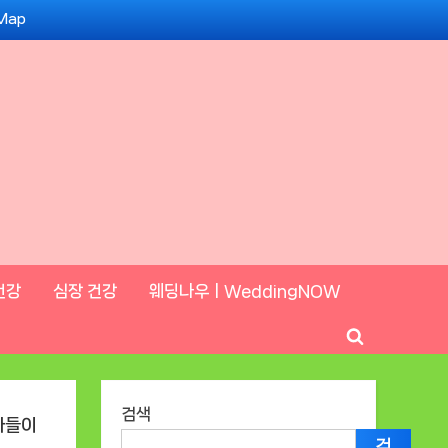
 Map
건강
심장 건강
웨딩나우ㅣWeddingNOW
Toggle
search
form
검색
검