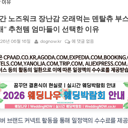
시간 노즈워크 장난감 오래먹는 덴탈츄 부
 1개” 추천템 엄마들이 선택한 이유
sted
By
“1
26년 06월 16일
dognow.kr
에 댓글 없음
시
간
노
즈
워
크
장
난
감
오
래