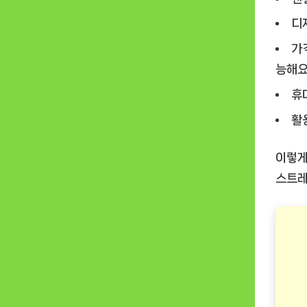
디
가
능해요
휴
활
이렇게
스트레