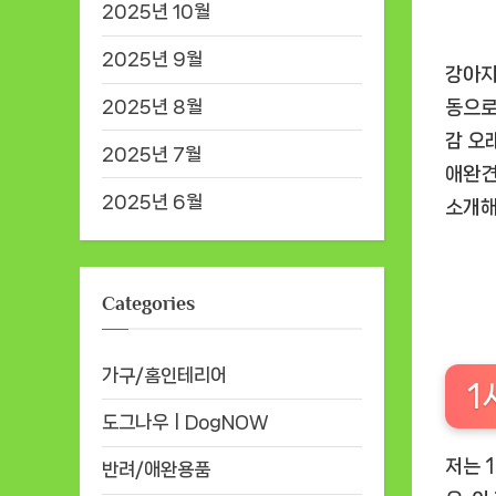
2025년 10월
2025년 9월
강아지
2025년 8월
동으로
감 오
2025년 7월
애완견
2025년 6월
소개
Categories
가구/홈인테리어
1
도그나우ㅣDogNOW
저는
반려/애완용품