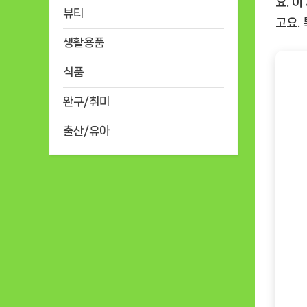
요. 
뷰티
고요.
생활용품
식품
완구/취미
출산/유아