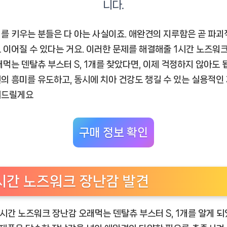
먹
는
덴
를 키우는 분들은 다 아는 사실이죠. 애완견의 지루함은 곧 파괴
탈
 이어질 수 있다는 거요. 이러한 문제를 해결해줄
1시간 노즈워크
츄
래먹는 덴탈츄 부스터 S, 1개
를 찾았다면, 이제 걱정하지 않아도 
부
의 흥미를 유도하고, 동시에 치아 건강도 챙길 수 있는 실용적인
스
해드릴게요
터
S,
1
구매 정보 확인
개”
추
천
템
시간 노즈워크 장난감 발견
엄
마
1시간 노즈워크 장난감 오래먹는 덴탈츄 부스터 S, 1개
를 알게 
들