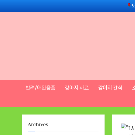
Skip
to
content
반려/애완용품
강아지 사료
강아지 간식
Archives