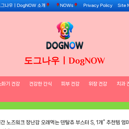
도그나우ㅣDogNOW 소개
NOWs
Privacy Policy
Site
도그나우ㅣDogNOW
소화기 건강
건강한 간식
피부 건강
위장 건강
치과 