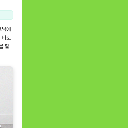
크닉에
서 바로
를 깔