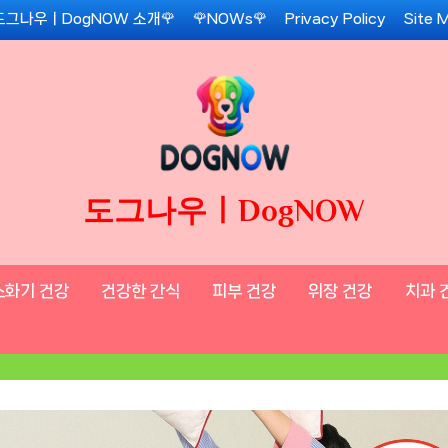
도그나우ㅣDogNOW 소개🌹
🌹NOWs🌹
Privacy Policy
Site 
도그나우ㅣDogNOW
소화기 건강
건강한 간식
피부 건강
위장 건강
치과 