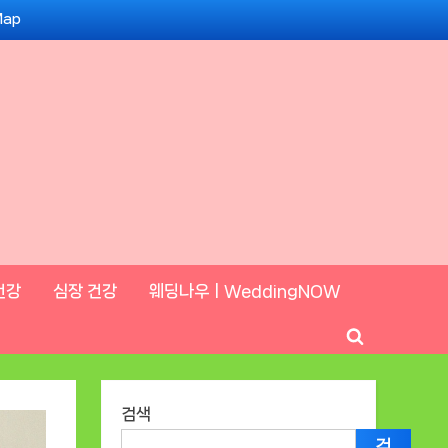
Map
건강
심장 건강
웨딩나우ㅣWeddingNOW
Toggle
search
form
검색
검