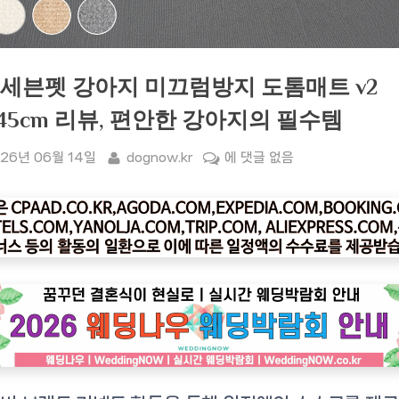
+1]세븐펫 강아지 미끄럼방지 도톰매트 v2
x45cm 리뷰, 편안한 강아지의 필수템
sted
By
[1+1]
26년 06월 14일
dognow.kr
에 댓글 없음
세
븐
펫
강
아
지
미
끄
럼
방