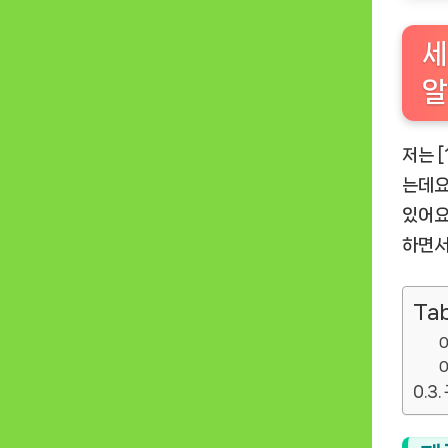
세
알
저는 
는데요
있어요
하면서
Tab