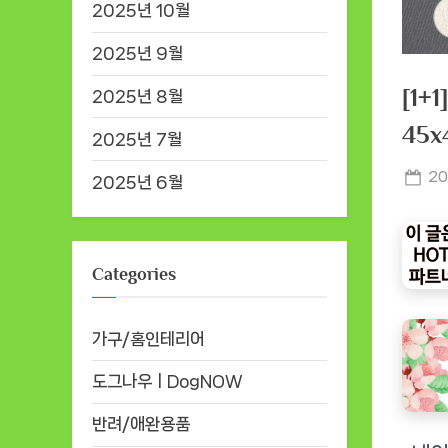
2025년 10월
2025년 9월
[1
2025년 8월
45
2025년 7월
Po
20
2025년 6월
on
Categories
가구/홈인테리어
도그나우ㅣDogNOW
반려/애완용품