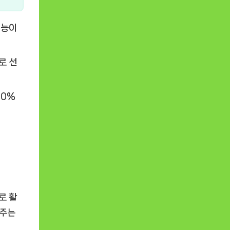
기능이
로 선
30%
로 활
와주는