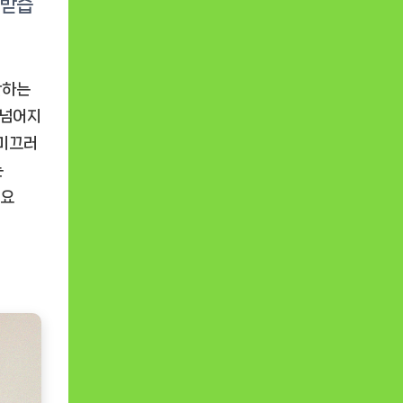
활하는
 넘어지
 미끄러
는
게요