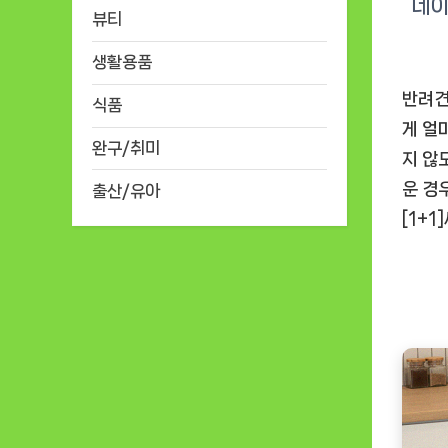
뷰티
생활용품
반려견
식품
게 얼
완구/취미
지 않
운 경
출산/유아
[1+