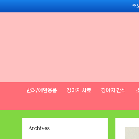
Skip
🌹
to
content
반려/애완용품
강아지 사료
강아지 간식
Archives