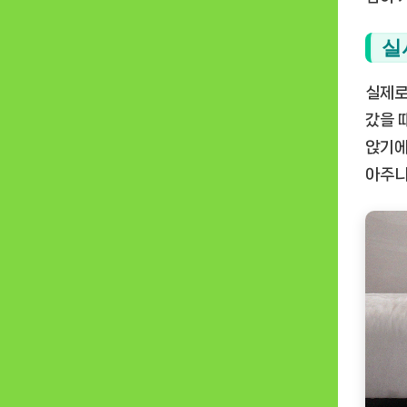
실
실제로
갔을 
앉기에
아주니