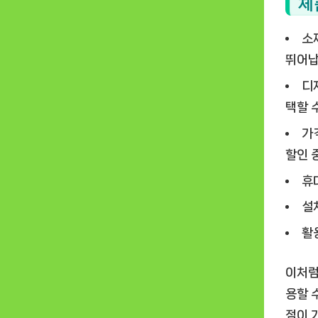
제
소재
뛰어납
디
택할 
가
할인 
휴
설
활
이처럼
용할 
점이 