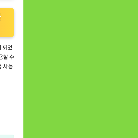
를
게 되었
용할 수
를 사용