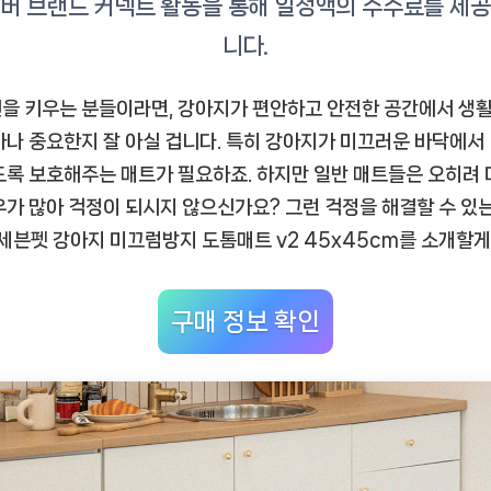
지
도
톰
매
을 키우는 분들이라면, 강아지가 편안하고 안전한 공간에서 생
트
마나 중요한지 잘 아실 겁니다. 특히 강아지가 미끄러운 바닥에서
v2
도록 보호해주는 매트가 필요하죠. 하지만 일반 매트들은 오히려
45x45cm
우가 많아 걱정이 되시지 않으신가요? 그런 걱정을 해결할 수 있
리
1]세븐펫 강아지 미끄럼방지 도톰매트 v2 45x45cm를 소개할
뷰,
편
안
구매 정보 확인
한
강
아
지
의
필