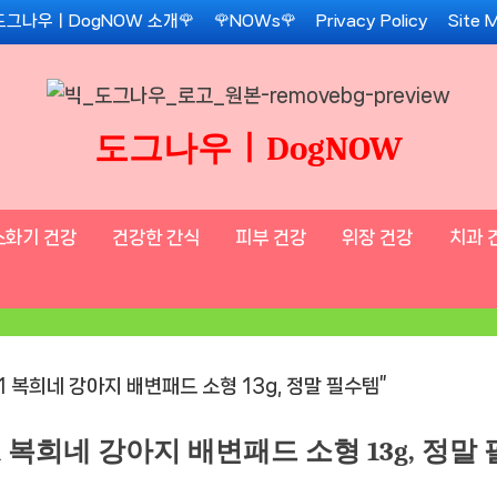
도그나우ㅣDogNOW 소개🌹
🌹NOWs🌹
Privacy Policy
Site 
도그나우ㅣDogNOW
소화기 건강
건강한 간식
피부 건강
위장 건강
치과 
+1 복희네 강아지 배변패드 소형 13g, 정말