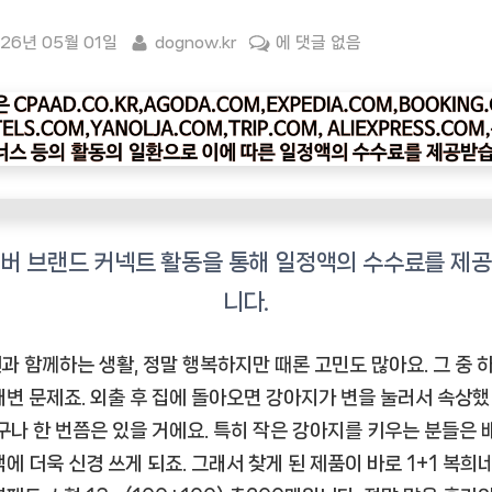
sted
By
“1+1
26년 05월 01일
dognow.kr
에 댓글 없음
복
희
네
강
아
지
배
변
패
드
소
과 함께하는 생활, 정말 행복하지만 때론 고민도 많아요. 그 중 
형
배변 문제죠. 외출 후 집에 돌아오면 강아지가 변을 눌러서 속상했
13g,
누구나 한 번쯤은 있을 거에요. 특히 작은 강아지를 키우는 분들은 
정
택에 더욱 신경 쓰게 되죠. 그래서 찾게 된 제품이 바로
1+1 복희
말