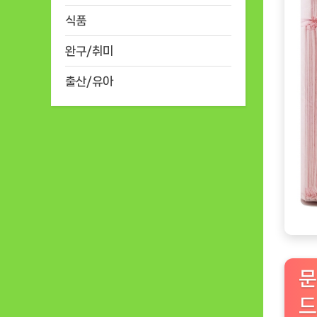
식품
완구/취미
출산/유아
문
드