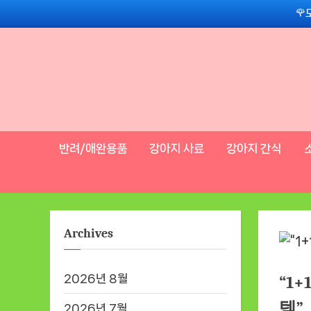
Skip
🌹
to
content
반려/애완용품
강아지 사료
강아지 간식
Archives
2026년 8월
“1
템”
2026년 7월