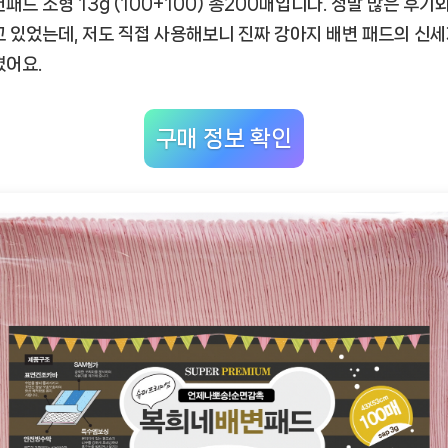
패드 소형 13g (100+100) 총200매
입니다. 정말 많은 후기
필
수
고 있었는데, 저도 직접 사용해보니 진짜 강아지 배변 패드의 신
템”
꼈어요.
구매 정보 확인