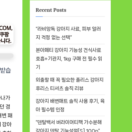
Recent Posts
“라비앙독 강아지 사료, 피부 알러
지 걱정 없는 선택”
본아페티 강아지 기능성 건식사료
호흡+기관지, 1kg 구매 전 필수 읽
기
외출할 때 꼭 필요한 플리스 강아지
후리스 티셔츠 솔직 리뷰
하나가
강아지 배변매트 솔직 사용 후기, 육
던 경
아 필수템 인정
배변 패
“덴탈백서 버라이어티팩 가수분해
네 강아
강아지 덴탈 기능성껌[S] 100p”