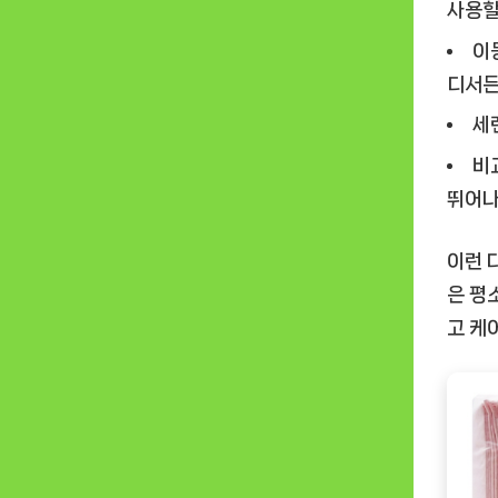
사용할
이
디서든
세
비
뛰어나
이런 
은 평
고 케