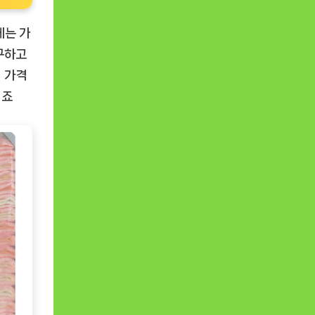
에는 가
구하고
래 가격
비죠