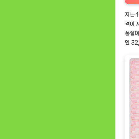
저는
격이 
품질이
인 3