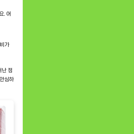
. 어
성비가
어난 점
 안심하