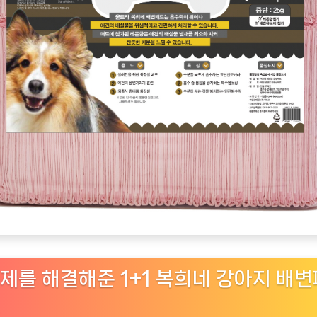
제를 해결해준 1+1 복희네 강아지 배변