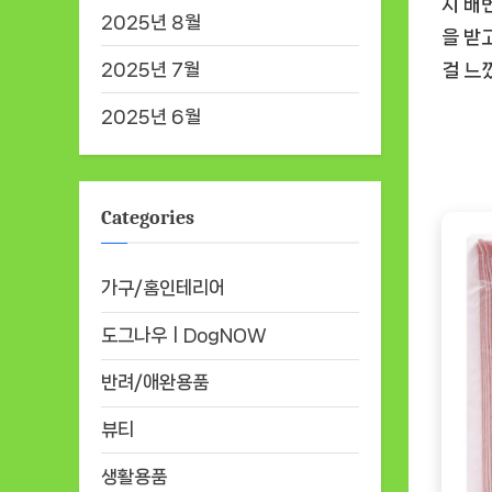
지 배변
2025년 8월
을 받
2025년 7월
걸 느
2025년 6월
Categories
가구/홈인테리어
도그나우ㅣDogNOW
반려/애완용품
뷰티
생활용품