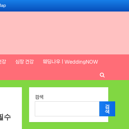
Map
건강
심장 건강
웨딩나우ㅣWeddingNOW
Toggle
search
form
검색
검
색
 필수